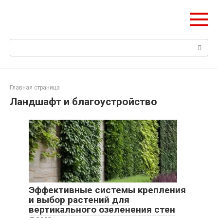
Перейти
ДомМаркет НСК
к
Всё для вашего дома в Новосибирске
контенту
Поиск:
Главная страница
Ландшафт и благоустройство
Эффективные системы крепления
и выбор растений для
вертикального озеленения стен