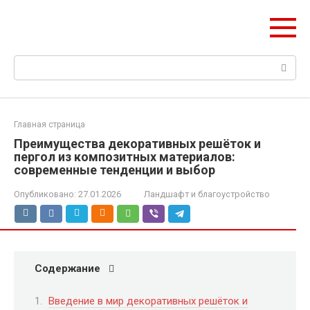
Перейти
ДомМаркет НСК
к
Всё для вашего дома в Новосибирске
контенту
Поиск:
Главная страница
Преимущества декоративных решёток и
пергол из композитных материалов:
современные тенденции и выбор
Опубликовано:
27.01.2026
Ландшафт и благоустройство
Содержание
Введение в мир декоративных решёток и