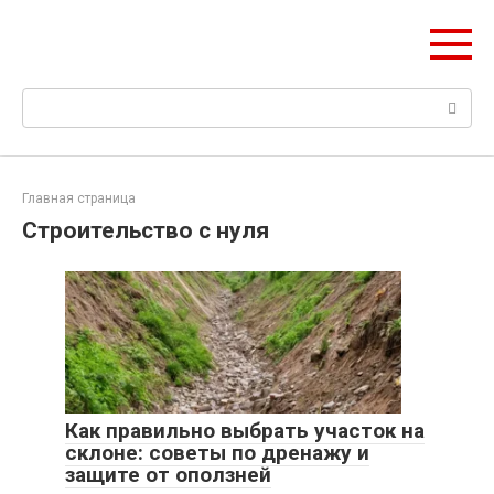
Перейти
ДомМаркет НСК
к
Всё для вашего дома в Новосибирске
контенту
Поиск:
Главная страница
Строительство с нуля
Как правильно выбрать участок на
склоне: советы по дренажу и
защите от оползней