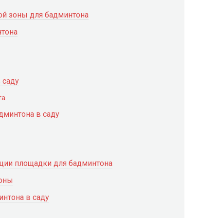
ой зоны для бадминтона
нтона
 саду
та
дминтона в саду
ации площадки для бадминтона
зоны
нтона в саду