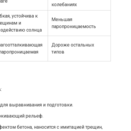
лаге
колебаниях
бкая, устойчива к
Меньшая
рещинам и
паропроницаемость
оздействию солнца
лагоотталкивающая
Дороже остальных
 паропроницаемая
типов
:
для выравнивания и подготовки.
еркивающий рельеф.
ектом бетона, наносится с имитацией трещин,