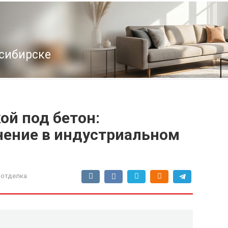
осибирске
ой под бетон:
нение в индустриальном
 отделка