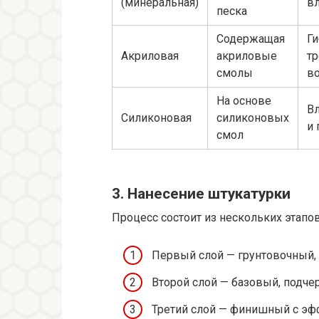
(минеральная)
в
песка
Содержащая
Ги
Акриловая
акриловые
т
смолы
в
На основе
В
Силиконовая
силиконовых
и
смол
3. Нанесение штукатурки
Процесс состоит из нескольких этапов
Первый слой — грунтовочный, 
Второй слой — базовый, подч
Третий слой — финишный с эфф