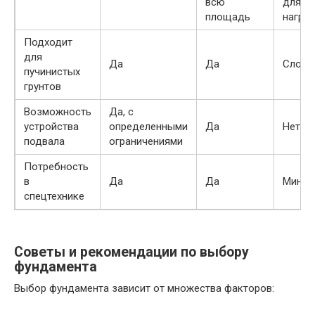
всю
для ле
площадь
нагру
Подходит
для
Да
Да
Сложн
пучинистых
грунтов
Возможность
Да, с
устройства
определенными
Да
Нет
подвала
ограничениями
Потребность
в
Да
Да
Миним
спецтехнике
Советы и рекомендации по выбору
фундамента
Выбор фундамента зависит от множества факторов: