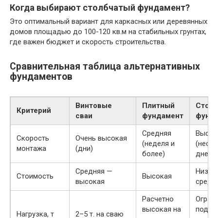
Когда выбирают столбчатый фундамент?
Это оптимальный вариант для каркасных или деревянных
домов площадью до 100-120 кв.м на стабильных грунтах,
где важен бюджет и скорость строительства.
Сравнительная таблица альтернативных
фундаментов
Винтовые
Плитный
Столб
Критерий
сваи
фундамент
фунд
Средняя
Высок
Скорость
Очень высокая
(неделя и
(неск
монтажа
(дни)
более)
дней)
Средняя —
Низка
Стоимость
Высокая
высокая
средн
Расчетно
Ограни
высокая на
подхо
Нагрузка, т
2–5 т. на сваю