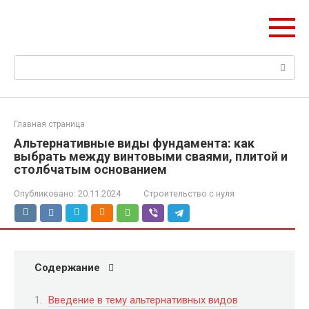
Перейти
ДомМаркет НСК
к
Всё для вашего дома в Новосибирске
контенту
Поиск:
Главная страница
Альтернативные виды фундамента: как
выбрать между винтовыми сваями, плитой и
столбчатым основанием
Опубликовано:
20.11.2024
Строительство с нуля
Содержание
Введение в тему альтернативных видов